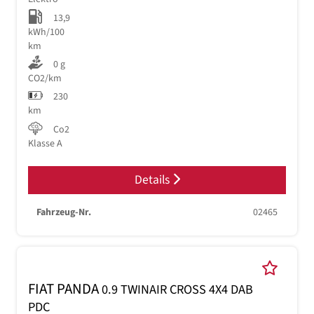
13,9
kWh/100
km
0 g
CO2/km
230
km
Co2
Klasse A
Details
Fahrzeug-Nr.
02465
FIAT PANDA
0.9 TWINAIR CROSS 4X4 DAB
PDC