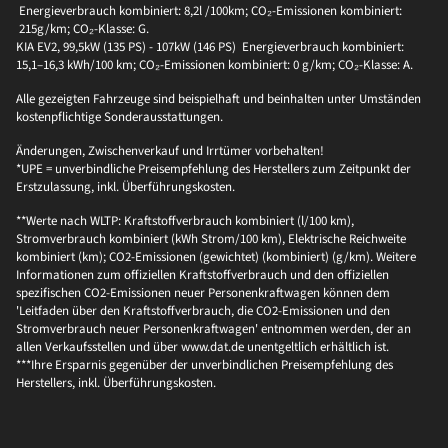
Energieverbrauch kombiniert: 8,2l /100km; CO₂-Emissionen kombiniert:
215g/km; CO₂-Klasse: G.
KIA EV2, 99,5kW (135 PS) - 107kW (146 PS) Energieverbrauch kombiniert:
15,1–16,3 kWh/100 km; CO₂-Emissionen kombiniert: 0 g/km; CO₂-Klasse: A.
Alle gezeigten Fahrzeuge sind beispielhaft und beinhalten unter Umständen
kostenpflichtige Sonderausstattungen.
Änderungen, Zwischenverkauf und Irrtümer vorbehalten!
*UPE = unverbindliche Preisempfehlung des Herstellers zum Zeitpunkt der
Erstzulassung, inkl. Überführungskosten.
**Werte nach WLTP: Kraftstoffverbrauch kombiniert (l/100 km),
Stromverbrauch kombiniert (kWh Strom/100 km), Elektrische Reichweite
kombiniert (km); CO2-Emissionen (gewichtet) (kombiniert) (g/km). Weitere
Informationen zum offiziellen Kraftstoffverbrauch und den offiziellen
spezifischen CO2-Emissionen neuer Personenkraftwagen können dem
'Leitfaden über den Kraftstoffverbrauch, die CO2-Emissionen und den
Stromverbrauch neuer Personenkraftwagen' entnommen werden, der an
allen Verkaufsstellen und über www.dat.de unentgeltlich erhältlich ist.
***Ihre Ersparnis gegenüber der unverbindlichen Preisempfehlung des
Herstellers, inkl. Überführungskosten.