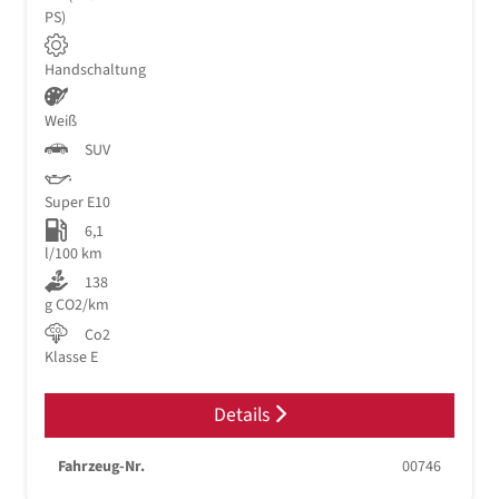
PS)
Handschaltung
Weiß
SUV
Super E10
6,1
l/100 km
138
g CO2/km
Co2
Klasse E
Details
Fahrzeug-Nr.
00746