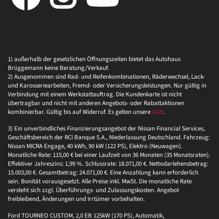
1) außerhalb der gesetzlichen Öffnungszeiten bietet das Autohaus
Brüggemann keine Beratung/Verkauf.
2) Ausgenommen sind Rad- und Reifenkombinationen, Räderwechsel, Lack-
und Karosseriearbeiten, Fremd- oder Versicherungsleistungen. Nur gültig in
Verbindung mit einem Werkstattauftrag. Die Kundenkarte ist nicht
übertragbar und nicht mit anderen Angebots- oder Rabattaktionen
kombinierbar. Gültig bis auf Widerruf. Es gelten unsere
AGB
.
3) Ein unverbindliches Finanzierungsangebot der Nissan Financial Services,
Geschäftsbereich der RCI Banque S.A., Niederlassung Deutschland. Fahrzeug:
Nissan MICRA Engage, 40 kWh, 90 kW (122 PS), Elektro (Neuwagen).
Monatliche Rate: 115,00 € bei einer Laufzeit von 36 Monaten (35 Monatsraten).
Effektiver Jahreszins: 1,99 %. Schlussrate: 18.071,00 €. Nettodarlehensbetrag:
15.003,00 €. Gesamtbetrag: 24.071,00 €. Eine Anzahlung kann erforderlich
sein. Bonität vorausgesetzt. Alle Preise inkl. MwSt. Die monatliche Rate
versteht sich zzgl. Überführungs- und Zulassungskosten. Angebot
freibleibend, Änderungen und Irrtümer vorbehalten.
Ford TOURNEO CUSTOM, 2,0 EB 125kW (170 PS), Automatik,