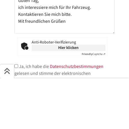
Anti-Roboter-Verifizierung
Hier klicken
Friendly
Captcha ⇗
Ja, ich habe die
Datenschutzbestimmungen
gelesen und stimme der elektronischen
Speicherung meiner Daten zu.*
Schnell ans Ziel
* = Pflichtfelder
Start + Bilder
Ausstattung
Details
Beschreibung
Jetzt anfragen
Jetzt anfragen!