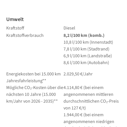
Umwelt
Kraftstoff
Diesel
Kraftstoffverbrauch
8,2
l/100 km
(komb.)
10,8
l/100 km
(Innenstadt)
7,8
l/100 km
(Stadtrand)
6,9
l/100 km
(Landstraße)
8,6
l/100 km
(Autobahn)
Energiekosten bei 15.000 km
2.029,50 €/Jahr
Jahresfahrleistung**
Mögliche CO₂-Kosten über die
4.114,80 € (bei einem
nächsten 10 Jahre (15.000
angenommenen mittleren
km/Jahr von 2026 - 2035)**
durchschnittlichen CO₂-Preis
von 127 €/t)
1.944,00 € (bei einem
angenommenen niedrigen