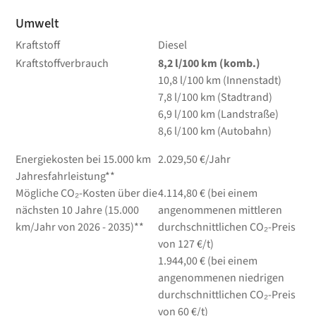
Umwelt
Kraftstoff
Diesel
Kraftstoffverbrauch
8,2
l/100 km
(komb.)
10,8
l/100 km
(Innenstadt)
7,8
l/100 km
(Stadtrand)
6,9
l/100 km
(Landstraße)
8,6
l/100 km
(Autobahn)
Energiekosten bei 15.000 km
2.029,50 €/Jahr
Jahresfahrleistung**
Mögliche CO₂-Kosten über die
4.114,80 € (bei einem
nächsten 10 Jahre (15.000
angenommenen mittleren
km/Jahr von 2026 - 2035)**
durchschnittlichen CO₂-Preis
von 127 €/t)
1.944,00 € (bei einem
angenommenen niedrigen
durchschnittlichen CO₂-Preis
von 60 €/t)