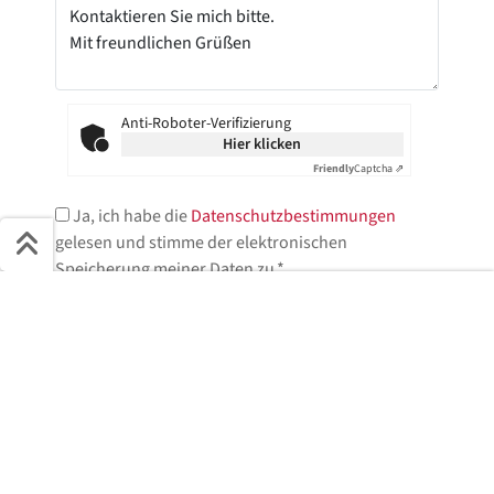
Anti-Roboter-Verifizierung
Hier klicken
Friendly
Captcha ⇗
Ja, ich habe die
Datenschutzbestimmungen
gelesen und stimme der elektronischen
Speicherung meiner Daten zu.*
Schnell ans Ziel
* = Pflichtfelder
Start + Bilder
Ausstattung
Details
Beschreibung
Jetzt anfragen
Jetzt anfragen!
Wir helfen Ihnen gerne weiter.