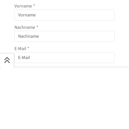
Vorname
*
Nachname
*
E-Mail
*
Telefonnummer
Schnell ans Ziel
Start + Bilder
Ausstattung
Details
Beschreibung
Jetzt anfragen
Nachricht