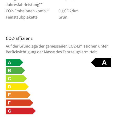
Jahresfahrleistung**
CO2-Emissionen komb.**
0 g CO2/km
Feinstaubplakette
Grün
CO2-Effizienz
Auf der Grundlage der gemessenen CO2-Emissionen unter
Berücksichtigung der Masse des Fahrzeugs ermittelt
A
A
B
C
D
E
F
G