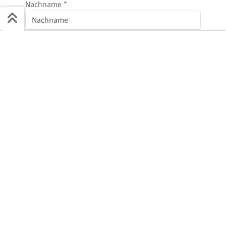
Nachname
*
Schnell ans Ziel
E-Mail
*
Start + Bilder
Ausstattung
Details
Beschreibung
Telefonnummer
Jetzt anfragen
Nachricht