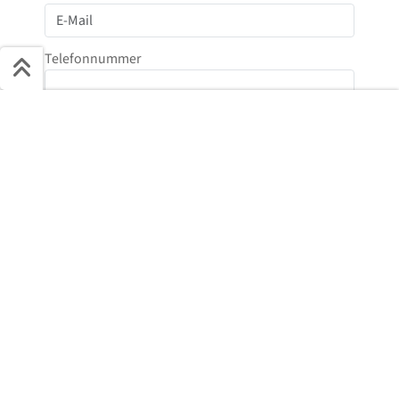
Telefonnummer
Schnell ans Ziel
Start + Bilder
Ausstattung
Details
Beschreibung
Nachricht
Jetzt anfragen
Anti-Roboter-Verifizierung
Hier klicken
Friendly
Captcha ⇗