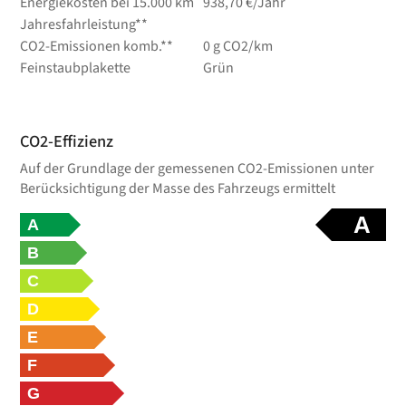
Energiekosten bei 15.000 km
938,70 €/Jahr
Jahresfahrleistung**
CO2-Emissionen komb.**
0 g CO2/km
Feinstaubplakette
Grün
CO2-Effizienz
Auf der Grundlage der gemessenen CO2-Emissionen unter
Berücksichtigung der Masse des Fahrzeugs ermittelt
A
A
B
C
D
E
F
G