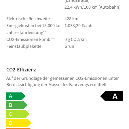
(Landstraße)
22,4 kWh/100 km (Autobahn)
Elektrische Reichweite
428 km
Energiekosten bei 15.000 km
1.033,20 €/Jahr
Jahresfahrleistung**
CO2-Emissionen komb.**
0 g CO2/km
Feinstaubplakette
Grün
CO2-Effizienz
Auf der Grundlage der gemessenen CO2-Emissionen unter
Berücksichtigung der Masse des Fahrzeugs ermittelt
A
A
B
C
D