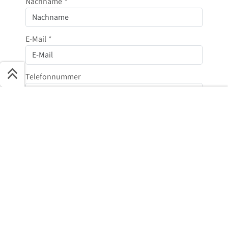
Nachname
*
E-Mail
*
Telefonnummer
Schnell ans Ziel
Start + Bilder
Ausstattung
Details
Beschreibung
Jetzt anfragen
Nachricht