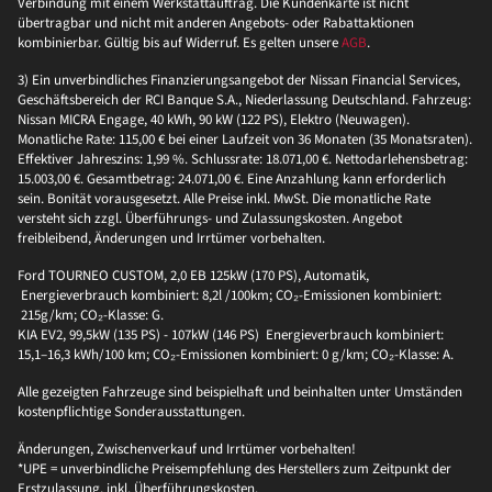
Verbindung mit einem Werkstattauftrag. Die Kundenkarte ist nicht
übertragbar und nicht mit anderen Angebots- oder Rabattaktionen
kombinierbar. Gültig bis auf Widerruf. Es gelten unsere
AGB
.
3) Ein unverbindliches Finanzierungsangebot der Nissan Financial Services,
Geschäftsbereich der RCI Banque S.A., Niederlassung Deutschland. Fahrzeug:
Nissan MICRA Engage, 40 kWh, 90 kW (122 PS), Elektro (Neuwagen).
Monatliche Rate: 115,00 € bei einer Laufzeit von 36 Monaten (35 Monatsraten).
Effektiver Jahreszins: 1,99 %. Schlussrate: 18.071,00 €. Nettodarlehensbetrag:
15.003,00 €. Gesamtbetrag: 24.071,00 €. Eine Anzahlung kann erforderlich
sein. Bonität vorausgesetzt. Alle Preise inkl. MwSt. Die monatliche Rate
versteht sich zzgl. Überführungs- und Zulassungskosten. Angebot
freibleibend, Änderungen und Irrtümer vorbehalten.
Ford TOURNEO CUSTOM, 2,0 EB 125kW (170 PS), Automatik,
Energieverbrauch kombiniert: 8,2l /100km; CO₂-Emissionen kombiniert:
215g/km; CO₂-Klasse: G.
KIA EV2, 99,5kW (135 PS) - 107kW (146 PS) Energieverbrauch kombiniert:
15,1–16,3 kWh/100 km; CO₂-Emissionen kombiniert: 0 g/km; CO₂-Klasse: A.
Alle gezeigten Fahrzeuge sind beispielhaft und beinhalten unter Umständen
kostenpflichtige Sonderausstattungen.
Änderungen, Zwischenverkauf und Irrtümer vorbehalten!
*UPE = unverbindliche Preisempfehlung des Herstellers zum Zeitpunkt der
Erstzulassung, inkl. Überführungskosten.