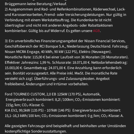
Brüggemann keine Beratung/Verkauf.
2) Ausgenommen sind Rad- und Reifenkombinationen, Räderwechsel, Lack-
und Karosseriearbeiten, Fremd- oder Versicherungsleistungen. Nur gültig in
Verbindung mit einem Werkstattauftrag. Die Kundenkarte ist nicht
übertragbar und nicht mit anderen Angebots- oder Rabattaktionen
kombinierbar. Gültig bis auf Widerruf. Es gelten unsere
AGB
.
3) Ein unverbindliches Finanzierungsangebot der Nissan Financial Services,
Geschäftsbereich der RCI Banque S.A., Niederlassung Deutschland. Fahrzeug:
Nissan MICRA Engage, 40 kWh, 90 kW (122 PS), Elektro (Neuwagen).
Monatliche Rate: 115,00 € bei einer Laufzeit von 36 Monaten (35 Monatsraten).
Effektiver Jahreszins: 1,99 %. Schlussrate: 18.071,00 €. Nettodarlehensbetrag:
15.003,00 €. Gesamtbetrag: 24.071,00 €. Eine Anzahlung kann erforderlich
sein. Bonität vorausgesetzt. Alle Preise inkl. MwSt. Die monatliche Rate
versteht sich zzgl. Überführungs- und Zulassungskosten. Angebot
freibleibend, Änderungen und Irrtümer vorbehalten.
Ford TOURNEO CUSTOM, 2,0 EB 125kW (170 PS), Automatik,
Energieverbrauch kombiniert: 8,2l /100km; CO₂-Emissionen kombiniert:
215g/km; CO₂-Klasse: G.
KIA EV2, 99,5kW (135 PS) - 107kW (146 PS) Energieverbrauch kombiniert:
15,1–16,3 kWh/100 km; CO₂-Emissionen kombiniert: 0 g/km; CO₂-Klasse: A.
Alle gezeigten Fahrzeuge sind beispielhaft und beinhalten unter Umständen
kostenpflichtige Sonderausstattungen.