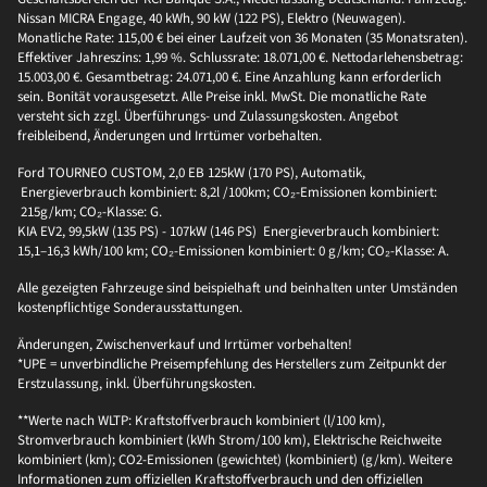
Nissan MICRA Engage, 40 kWh, 90 kW (122 PS), Elektro (Neuwagen).
Monatliche Rate: 115,00 € bei einer Laufzeit von 36 Monaten (35 Monatsraten).
Effektiver Jahreszins: 1,99 %. Schlussrate: 18.071,00 €. Nettodarlehensbetrag:
15.003,00 €. Gesamtbetrag: 24.071,00 €. Eine Anzahlung kann erforderlich
sein. Bonität vorausgesetzt. Alle Preise inkl. MwSt. Die monatliche Rate
versteht sich zzgl. Überführungs- und Zulassungskosten. Angebot
freibleibend, Änderungen und Irrtümer vorbehalten.
Ford TOURNEO CUSTOM, 2,0 EB 125kW (170 PS), Automatik,
Energieverbrauch kombiniert: 8,2l /100km; CO₂-Emissionen kombiniert:
215g/km; CO₂-Klasse: G.
KIA EV2, 99,5kW (135 PS) - 107kW (146 PS) Energieverbrauch kombiniert:
15,1–16,3 kWh/100 km; CO₂-Emissionen kombiniert: 0 g/km; CO₂-Klasse: A.
Alle gezeigten Fahrzeuge sind beispielhaft und beinhalten unter Umständen
kostenpflichtige Sonderausstattungen.
Änderungen, Zwischenverkauf und Irrtümer vorbehalten!
*UPE = unverbindliche Preisempfehlung des Herstellers zum Zeitpunkt der
Erstzulassung, inkl. Überführungskosten.
**Werte nach WLTP: Kraftstoffverbrauch kombiniert (l/100 km),
Stromverbrauch kombiniert (kWh Strom/100 km), Elektrische Reichweite
kombiniert (km); CO2-Emissionen (gewichtet) (kombiniert) (g/km). Weitere
Informationen zum offiziellen Kraftstoffverbrauch und den offiziellen