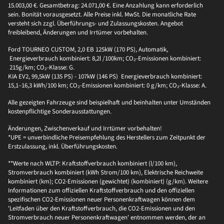
15.003,00 €. Gesamtbetrag: 24.071,00 €. Eine Anzahlung kann erforderlich
sein. Bonität vorausgesetzt. Alle Preise inkl. MwSt. Die monatliche Rate
versteht sich zzgl. Überführungs- und Zulassungskosten. Angebot
freibleibend, Änderungen und Irrtümer vorbehalten.
Ford TOURNEO CUSTOM, 2,0 EB 125kW (170 PS), Automatik,
Energieverbrauch kombiniert: 8,2l /100km; CO₂-Emissionen kombiniert:
215g/km; CO₂-Klasse: G.
KIA EV2, 99,5kW (135 PS) - 107kW (146 PS) Energieverbrauch kombiniert:
15,1–16,3 kWh/100 km; CO₂-Emissionen kombiniert: 0 g/km; CO₂-Klasse: A.
Alle gezeigten Fahrzeuge sind beispielhaft und beinhalten unter Umständen
kostenpflichtige Sonderausstattungen.
Änderungen, Zwischenverkauf und Irrtümer vorbehalten!
*UPE = unverbindliche Preisempfehlung des Herstellers zum Zeitpunkt der
Erstzulassung, inkl. Überführungskosten.
**Werte nach WLTP: Kraftstoffverbrauch kombiniert (l/100 km),
Stromverbrauch kombiniert (kWh Strom/100 km), Elektrische Reichweite
kombiniert (km); CO2-Emissionen (gewichtet) (kombiniert) (g/km). Weitere
Informationen zum offiziellen Kraftstoffverbrauch und den offiziellen
spezifischen CO2-Emissionen neuer Personenkraftwagen können dem
'Leitfaden über den Kraftstoffverbrauch, die CO2-Emissionen und den
Stromverbrauch neuer Personenkraftwagen' entnommen werden, der an